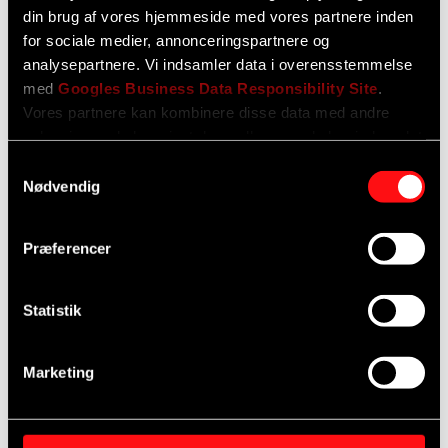
din brug af vores hjemmeside med vores partnere inden
for sociale medier, annonceringspartnere og
analysepartnere. Vi indsamler data i overensstemmelse
med
Googles Business Data Responsibility Site
.
Vores partnere kan kombinere disse data med andre
oplysninger, du har givet dem, eller som de har indsamlet
fra din brug af deres tjenester.
Samtykkevalg
Nødvendig
Se Cookie & Privatlivspolitik
her
Forebyggende vedligehold og
Præferencer
serviceeftersyn af bil
Statistik
Læs mere
Marketing