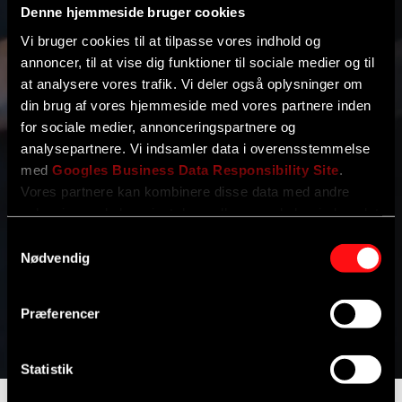
Denne hjemmeside bruger cookies
Vi bruger cookies til at tilpasse vores indhold og
annoncer, til at vise dig funktioner til sociale medier og til
at analysere vores trafik. Vi deler også oplysninger om
din brug af vores hjemmeside med vores partnere inden
for sociale medier, annonceringspartnere og
analysepartnere. Vi indsamler data i overensstemmelse
med
Googles Business Data Responsibility Site
.
Vores partnere kan kombinere disse data med andre
Tilføj filer (max 5)
oplysninger, du har givet dem, eller som de har indsamlet
fra din brug af deres tjenester.
Samtykkevalg
Nødvendig
Se Cookie & Privatlivspolitik
her
Send
Præferencer
Statistik