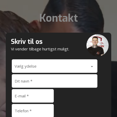
Spring til hovedindhold
Spring til sidefod
Kontakt
Skriv til os
Vi vender tilbage hurtigst muligt.